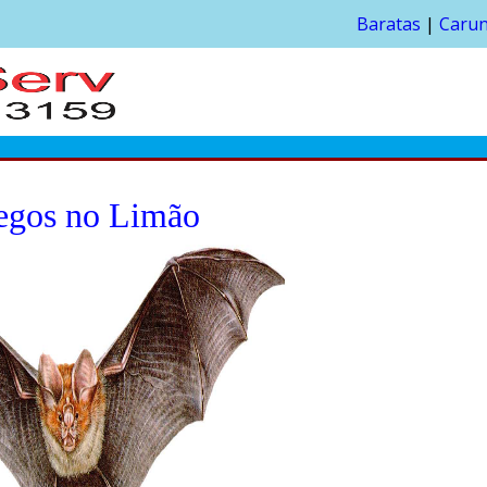
Baratas
|
Caru
egos no Limão