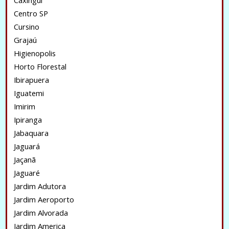
Caxingui
Centro SP
Cursino
Grajaú
Higienopolis
Horto Florestal
Ibirapuera
Iguatemi
Imirim
Ipiranga
Jabaquara
Jaguará
Jaçanã
Jaguaré
Jardim Adutora
Jardim Aeroporto
Jardim Alvorada
Jardim America