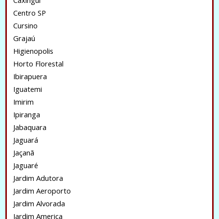
Caxingui
Centro SP
Cursino
Grajaú
Higienopolis
Horto Florestal
Ibirapuera
Iguatemi
Imirim
Ipiranga
Jabaquara
Jaguará
Jaçanã
Jaguaré
Jardim Adutora
Jardim Aeroporto
Jardim Alvorada
Jardim America