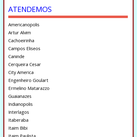
ATENDEMOS
Americanopolis
Artur Alvim
Cachoeirinha
Campos Eliseos
Caninde
Cerqueira Cesar
City America
Engenheiro Goulart
Ermelino Matarazzo
Guaianazes
Indianopolis
Interlagos
Itaberaba
Itaim Bibi
Itaim Paulista