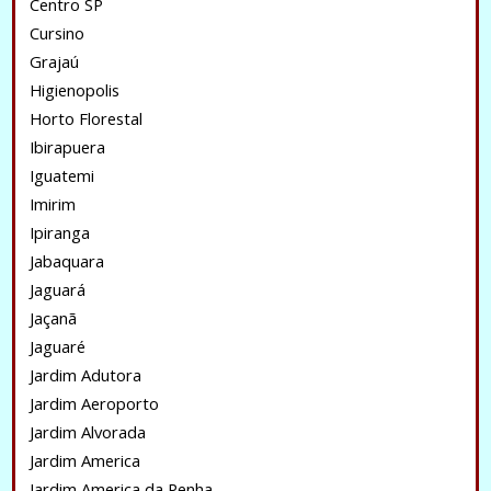
Centro SP
Cursino
Grajaú
Higienopolis
Horto Florestal
Ibirapuera
Iguatemi
Imirim
Ipiranga
Jabaquara
Jaguará
Jaçanã
Jaguaré
Jardim Adutora
Jardim Aeroporto
Jardim Alvorada
Jardim America
Jardim America da Penha